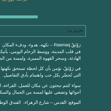
نبذة عنا
رَوْنَقْ Rawnaq – نكهة، هدوء، ودفء المكان
في قلب المدينة، ووسط الزحام اليومي، يأتيكم 
الهادئة، وسحر القهوة المميزة، ولمسة من ال
في رَوْنَقْ، نؤمن بأن كل لحظة تستحق نكهتها
التي تُحضّر بكل حب واهتمام بأدق التفاصيل.
سواء كنتم تبحثون عن مكان للعمل، القراءة، لقا
أجوائها وتضفي عليها لمسة من الجمال والسكي
الموقع: القدس – شارع الزهراء، الفندق الوط