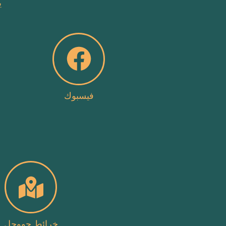
ي
فيسبوك
خرائط جووجل