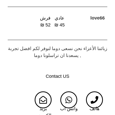
love66
عادي
فرش
52 ₪
45 ₪
زبائننا الأعزاء نحن نسعى دوما لنوفر لكم افضل تجربة
, يسعدنا ان تراسلونا دوما
Contact US
هاتف
واتس اب
بريد