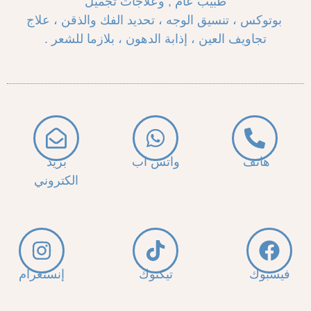
طبيب عام , وعلاجات تجميل
‏ ‏بوتوكس ، ‏تنسيق الوجه ، ‏تحديد الفك والذقن ، ‏علاج
تجاويف العين ، إذابة الدهون ، ‏بلازما للشعر .
هاتف
واتس اب
بريد
الكتروني
فيسبوك
تيكتوك
إنستغرام