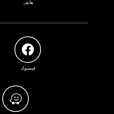
هاتف
فيسبوك