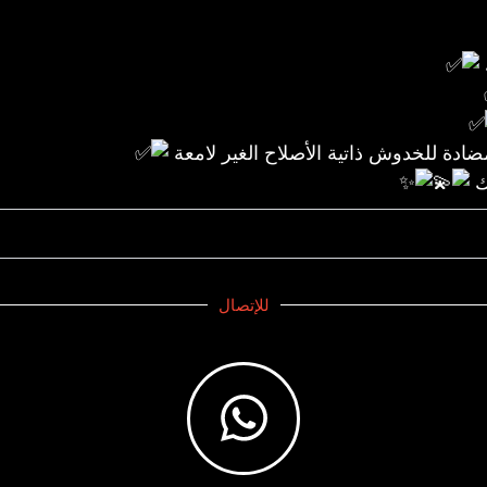
ك
للإتصال