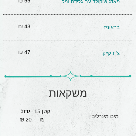
55 ₪
פאדג שוקולד עם גלידת וניל
43 ₪
בראוניז
47 ₪
צ’יז קייק
משקאות
קטן 15
גדול
מים מינרלים
20 ₪
₪