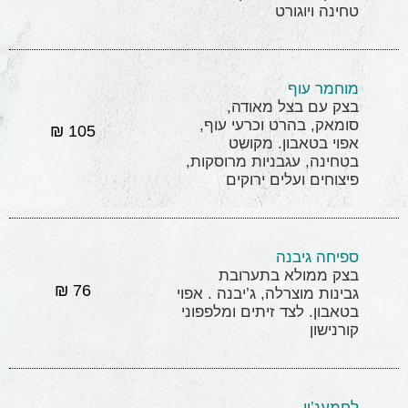
טחינה ויוגורט
מוחמר עוף
בצק עם בצל מאודה,
סומאק, בהרט וכרעי עוף,
105 ₪
אפוי בטאבון. מקושט
בטחינה, עגבניות מרוסקות,
פיצוחים ועלים ירוקים
ספיחה גיבנה
בצק ממולא בתערובת
76 ₪
גבינות מוצרלה, ג’יבנה . אפוי
בטאבון. לצד זיתים ומלפפוני
קורנישון
לחמעג’ון