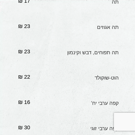
17 ₪
תה
23 ₪
תה אגוזים
23 ₪
תה תפוחים, דבש וקינמון
22 ₪
הוט-שוקולד
16 ₪
קפה ערבי יח’
30 ₪
קפה ערבי זוגי