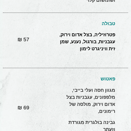
ושומשום קלוי
טבולה
פטרוזיליה, בצל אדום וירוק,
57 ₪
עגבניות, בורגול, נענע, שמן
זית וויניגרט לימון
פאטוש
מגוון חסה ועלי בייבי,
מלפפונים, עגבניות בצל
אדום וירוק, מולסה של
69 ₪
רימונים,
גבינה בולגרית מגורדת
וזעתר