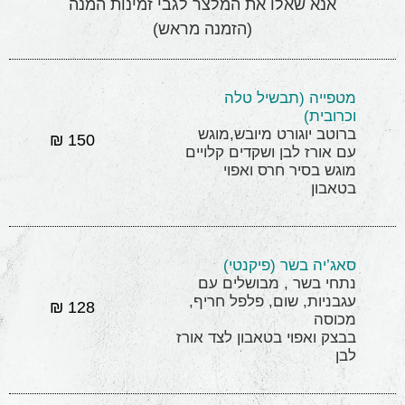
אנא שאלו את המלצר לגבי זמינות המנה
(הזמנה מראש)
מטפייה (תבשיל טלה
וכרובית)
ברוטב יוגורט מיובש,מוגש
150 ₪
עם אורז לבן ושקדים קלויים
מוגש בסיר חרס ואפוי
בטאבון
סאג’יה בשר (פיקנטי)
נתחי בשר , מבושלים עם
עגבניות, שום, פלפל חריף,
128 ₪
מכוסה
בבצק ואפוי בטאבון לצד אורז
לבן