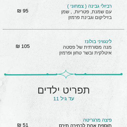
רביולי גבינה ( צמחוני )
95 ₪
עם שמנת, פטריות, , שמן
בזיליקום וגבינת פרמזן
לינגוויני בולונז
105 ₪
מנה מסורתית של פסטה
איטלקית ובשר טחון ופרמזן
תפריט ילדים
עד גיל 11
פיצה מרגריטה
51 ₪
תוספת אחת לבחירה תירס